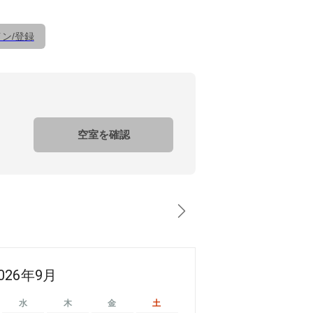
ン/登録
空室を確認
026年9月
水
木
金
土