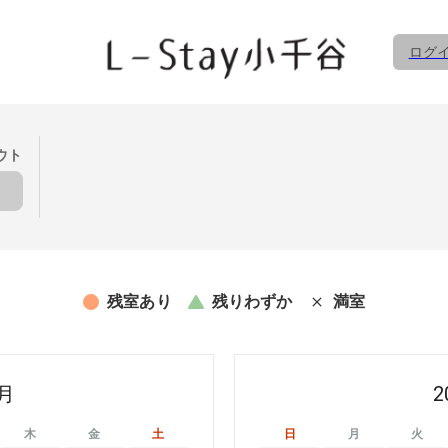
ログイ
ウト
残室あり
残りわずか
満室
8月
2
木
金
土
日
月
火